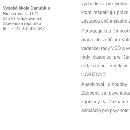
východiska pre tvorbu e
Vysoká škola Danubius
ktoré rešpektujú právo
Richterova č. 1171
925 21 Sládkovičovo
zástupca občianskeho z
Slovenská republika
tel : +421 918 818 942
Pedagogickou činnosťo
práca. Je vedúcim Kate
vedeckej rady VŠD a v
rady časopisu pre š
redakčného kolektí
HORIZONT.
Absolvoval dlhodobý v
Zaoberá sa psychotrau
zapísaný v Zozname p
asociácie pre psychoter