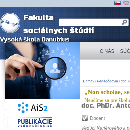
Fakulta
sociálnych štúdií
Vysoká škola Danubius
O NÁS
SÚČ
Domov
/
Pedagógovia
/ doc. 
„Non scholae, se
Neučíme sa pre školu,
doc. PhDr. Ant
Docent
Vedúci Kariérového a 